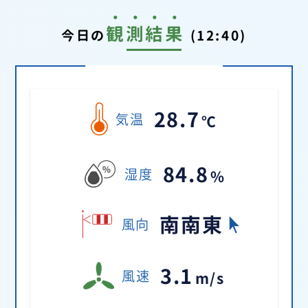
観
測
結
果
今日の
(12:40)
28.7
気温
84.8
湿度
南南東
風向
3.1
風速