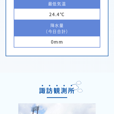
最低気温
24.4
降水量
（今日合計）
0
諏
訪
観
測
所