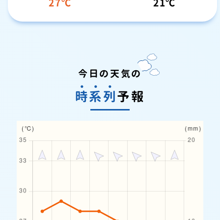
27
21
今日の天気の
時
系
列
予報