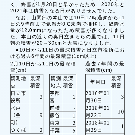
く、終雪が1月28日と早かったため、2020年と
2021年は積雪となる日がありませんでした。
なお、山間部の本山では10日17時過ぎから11
日の9時前まで気温が0℃未満で推移し、総降水
量が12.0mmになったため積雪が多くなりまし
た。本山の近くの奥日立きららの里では、11日
朝の積雪が20～30cmと大雪になりました。
●10日から11日の最深積雪と日立市役所にお
ける過去6年間の最深積雪(1cm以上)
2月10日から11日の最深積
過去7年間の最
雪(cm)
深積雪(cm)
観測地
最深
観測
最深
最深
年月日
点
積雪
地点
積雪
積雪
日立市
宇都
2016年01
2
1
3
役所
宮
月30日
水戸
前橋
-
2018年01
10
（金
9
月22日
熊谷
1
町）
2018年01
東京
2
1
つくば
2
月29日
千葉
5