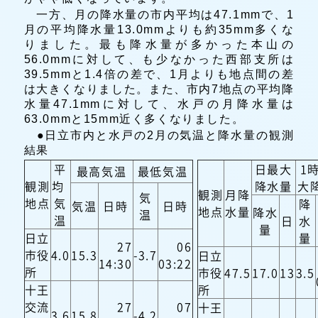
一方、月の降水量の市内平均は47.1mmで、1
月の平均降水量13.0mmよりも約35mm多くな
りました。最も降水量が多かった本山の
56.0mmに対して、も少なかった西部支所は
39.5mmと1.4倍の差で、1月よりも地点間の差
は大きくなりました。また、市内7地点の平均降
水量47.1mmに対して、水戸の月降水量は
63.0mmと15mm近く多くなりました。
●日立市内と水戸の2月の気温と降水量の観測
結果
平
日最大
1
最高気温
最低気温
観測
均
降水量
大
観測
月降
気
地点
気
降
気温
日時
日時
地点
水量
降水
温
温
日
水
量
日立
量
27
06
市役
4.0
15.3
-3.7
日立
14:30
03:22
所
市役
47.5
17.0
13
3.5
十王
所
交流
27
07
十王
3.6
15.8
-4.2