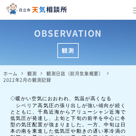
OBSERVATION
観測
ホーム
観測
観測日誌（前月気象概要）
2022年2月の観測記録
◇暖かい空気におおわれ、気温が高くなる
シベリア高気圧の張り出しが強い傾向が続く
とともに、千島近海からアリューシャン近海で
低気圧が発達し、上旬と下旬の前半を中心に冬
型の気圧配置が強まりました。一方、中旬は日
本の南を東進した低気圧や動きの遅い寒冷渦の