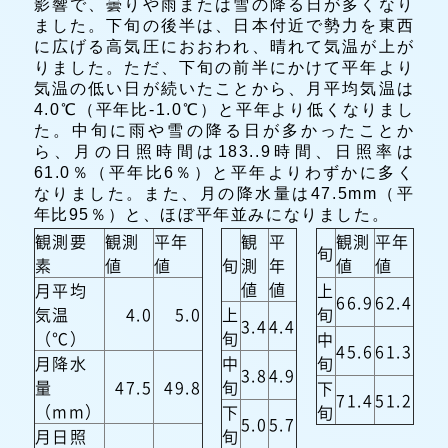
影響で、曇りや雨または雪の降る日が多くなり
ました。下旬の後半は、日本付近で勢力を東西
に広げる高気圧におおわれ、晴れて気温が上が
りました。ただ、下旬の前半にかけて平年より
気温の低い日が続いたことから、月平均気温は
4.0℃（平年比-1.0℃）と平年より低くなりまし
た。中旬に雨や雪の降る日が多かったことか
ら、月の日照時間は183..9時間、日照率は
61.0％（平年比6％）と平年よりわずかに多く
なりました。また、月の降水量は47.5mm（平
年比95％）と、ほぼ平年並みになりました。
観測要
観測
平年
観
平
観測
平年
旬
素
値
値
旬
測
年
値
値
値
値
月平均
上
66.9
62.4
気温
4.0
5.0
上
旬
3.4
4.4
（℃）
旬
中
45.6
61.3
月降水
中
旬
3.8
4.9
量
47.5
49.8
旬
下
71.4
51.2
（mm）
下
旬
5.0
5.7
月日照
旬