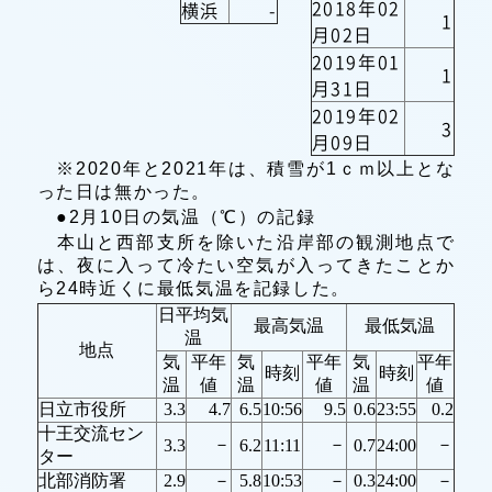
2018年02
横浜
-
1
月02日
2019年01
1
月31日
2019年02
3
月09日
※2020年と2021年は、積雪が1ｃｍ以上とな
った日は無かった。
●2月10日の気温（℃）の記録
本山と西部支所を除いた沿岸部の観測地点で
は、夜に入って冷たい空気が入ってきたことか
ら24時近くに最低気温を記録した。
日平均気
最高気温
最低気温
温
地点
気
平年
気
平年
気
平年
時刻
時刻
温
値
温
値
温
値
日立市役所
3.3
4.7
6.5
10:56
9.5
0.6
23:55
0.2
十王交流セン
－
－
－
3.3
6.2
11:11
0.7
24:00
ター
北部消防署
2.9
－
5.8
10:53
－
0.3
24:00
－