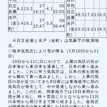
日立
27
06
平均
4.2
15.2
-4.1
会瀬
14:15
03:05
日立
48.5
17.0
13
4.0
水戸
会瀬
27
06
（金
3.4
16.1
-5.6
水戸
13:47
06:44
町）
（金
63.0
19.0
13
4.5
町）
※日立会瀬と水戸（金町）は気象庁の観測地
点。
◇南岸低気圧により雪が降る（2月10日から11
日）
10日から11に日にかけて、上層の気圧の谷が
日本海から東日本を通過して、日本の東へ進み
ました。これに伴う低気圧は、日本の南を陸地
から離れて東へ進みました。しかし、上層の気
圧の谷が近づいてきた9日夜には東海道沖に別の
低気圧が発生して、やや発達しながら東へ進み
ました。このため、関東地方では10日未明から
雨が降り出し、時々雪混じりとなりながら11日
の未明から明け方まで降り続きました。低気圧
が関東地方の南を通過した10日の夜になると、