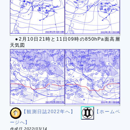
●2月10日21時と11日09時の850hPa面高層
天気図
【観測日誌2022年へ】
【ホームペ
ージへ】
作成日 2022/03/14