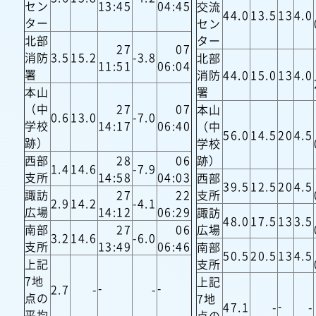
セン
13:45
04:45
交流
44.0
13.5
13
4.0
ター
セン
北部
ター
27
07
消防
3.5
15.2
-3.8
北部
11:51
06:04
署
消防
44.0
15.0
13
4.0
本山
署
（中
27
07
本山
0.6
13.0
-7.0
学校
14:17
06:40
（中
56.0
14.5
20
4.5
跡）
学校
西部
28
06
跡）
1.4
14.6
-7.9
支所
14:58
04:03
西部
39.5
12.5
20
4.5
諏訪
27
22
支所
2.9
14.2
-4.1
広場
14:12
06:29
諏訪
48.0
17.5
13
3.5
南部
27
06
広場
3.2
14.6
-6.0
支所
13:49
06:46
南部
50.5
20.5
13
4.5
上記
支所
7地
上記
2.7
-
-
-
-
点の
7地
47.1
-
-
-
平均
点の