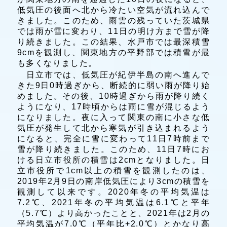
低気圧の後面へ北から冷たい空気が流れ込んで
きました。このため、雨雲の残っていた茨城県
では雨が雪に変わり、11日の明け方まで雪が降
り続きました。この結果、水戸市では最深積雪
9cmを観測し、関東地方の平野部では積雪が最
も多くなりました。
日立市では、低気圧が紀伊半島の南へ進んで
きた9日0時過ぎから、断続的に弱い雨が降り始
めました。その後、10時過ぎから雨が降り続く
ようになり、17時頃からは雨に雪が混じるよう
になりました。夜に入って関東の南に小さな低
気圧が発生して北から寒気が引き込まれるよう
になると、完全に雪に変わって11日7時前まで
雪が降り続きました。このため、11日7時にお
ける日立市役所の積雪は2cmとなりました。日
立市役所で1cm以上の積雪を観測したのは、
2019年2月9日の南岸低気圧により3cmの積雪を
観測して以来です。2020年冬の平均気温は
7.2℃、2021年冬の平均気温は6.1℃と平年
（5.7℃）より高かったことと、2021年は2月の
平均気温が7.0℃（平年比+2.0℃）とかなり高