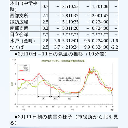
本山（中学校
－
－
－
0.7
3.5
10:52
-1.2
01:06
跡）
西部支所
2.1
－
5.8
11:37
－
-2.0
01:47
－
諏訪広場
2.5
－
5.1
10:35
－
0.2
24:00
－
南部支所
3.2
－
5.3
11:26
－
0.7
24:00
－
日立会瀬
*.*
－
*.*
**:**
－
*.*
**:**
－
水戸（金町）
2.8
3.6
5.3
12:01
9.5
0.2
24:00
-1.6
つくば
2.5
3.7
4.2
13:24
9.9
0.3
24:00
-2.2
●2月10日～11日の気温の推移（10分値）
●2月11日朝の積雪の様子（市役所から北を見
る）