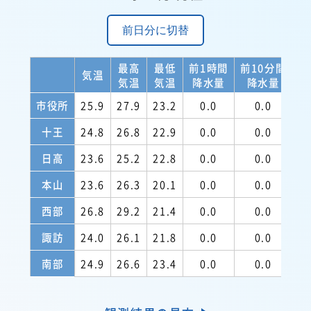
前日分に切替
最高
最低
前1時間
前10分間
日
気温
気温
気温
降水量
降水量
降
市役所
25.9
27.9
23.2
0.0
0.0
十王
24.8
26.8
22.9
0.0
0.0
日高
23.6
25.2
22.8
0.0
0.0
本山
23.6
26.3
20.1
0.0
0.0
西部
26.8
29.2
21.4
0.0
0.0
諏訪
24.0
26.1
21.8
0.0
0.0
南部
24.9
26.6
23.4
0.0
0.0