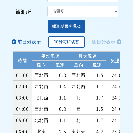
観測所
観測結果を見る
前日分表示
翌日分表示
10分毎に切替
平均風速
最大風速
時間
気温
風向
風速
風向
風速
01:00
西北西
0.8
西北西
1.5
24.8
9
02:00
西北西
1.4
西北西
1.7
24.4
9
03:00
北北西
1.1
北
1.7
24.1
9
04:00
西北西
0.8
西
1.5
24.0
9
05:00
北北西
1.1
北
1.7
24.1
9
06:00
北東
2.5
東北東
4.2
25.8
9