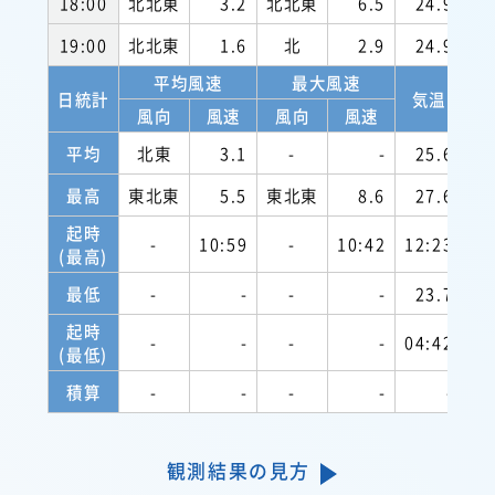
18:00
北北東
3.2
北北東
6.5
24.9
9
19:00
北北東
1.6
北
2.9
24.9
9
平均風速
最大風速
日統計
気温
風向
風速
風向
風速
平均
北東
3.1
-
-
25.6
9
最高
東北東
5.5
東北東
8.6
27.6
起時
-
10:59
-
10:42
12:23
(最高)
最低
-
-
-
-
23.7
8
起時
-
-
-
-
04:42
12
(最低)
積算
-
-
-
-
-
観測結果の見方