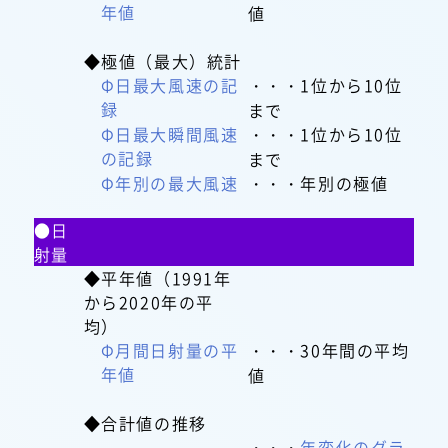
年値
値
◆極値（最大）統計
Φ日最大風速の記
・・・1位から10位
録
まで
Φ日最大瞬間風速
・・・1位から10位
の記録
まで
Φ年別の最大風速
・・・年別の極値
●日
射量
◆平年値（1991年
から2020年の平
均）
Φ月間日射量の平
・・・30年間の平均
年値
値
◆合計値の推移
・・・
年変化のグラ