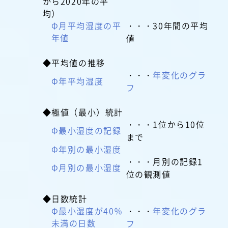
から2020年の平
均）
Φ月平均湿度の平
・・・30年間の平均
年値
値
◆平均値の推移
・・・
年変化のグラ
Φ年平均湿度
フ
◆極値（最小）統計
・・・1位から10位
Φ最小湿度の記録
まで
Φ年別の最小湿度
・・・月別の記録1
Φ月別の最小湿度
位の観測値
◆日数統計
Φ最小湿度が40％
・・・
年変化のグラ
未満の日数
フ