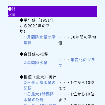
●降
水量
◆平年値（1991年
から2020年の平
均）
Φ月間降水量の平
・・・30年間の平均
年値
値
◆合計値の推移
・・・
年変化のグラ
Φ年間降水量
フ
◆極値（最大）統計
Φ日最大降水量の
・・・1位から10位
記録
まで
Φ日最大1時間降
・・・1位から10位
水量の記録
まで