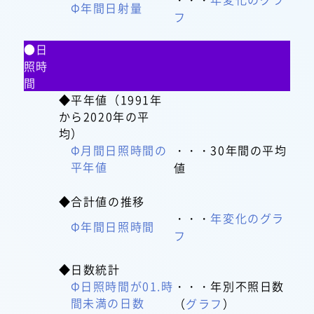
Φ年間日射量
フ
●日
照時
間
◆平年値（1991年
から2020年の平
均）
Φ月間日照時間の
・・・30年間の平均
平年値
値
◆合計値の推移
・・・
年変化のグラ
Φ年間日照時間
フ
◆日数統計
Φ日照時間が01.時
・・・年別不照日数
間未満の日数
（
グラフ
）