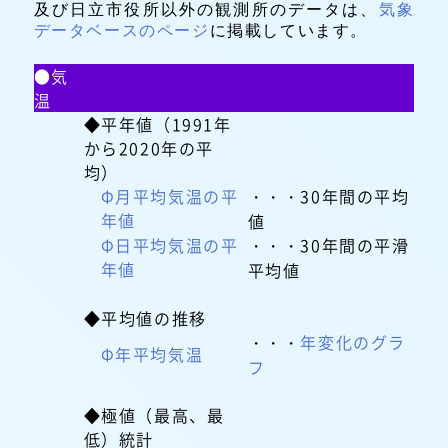
及び日立市役所以外の観測所のデータは、
気象
データベースのページ
に掲載しています。
●気
温
◆平年値（1991年
から2020年の平
均）
Φ月平均気温の平
・・・30年間の平均
年値
値
Φ日平均気温の平
・・・30年間の平滑
年値
平均値
◆平均値の推移
・・・
年変化のグラ
Φ年平均気温
フ
◆極値（最高、最
低）統計