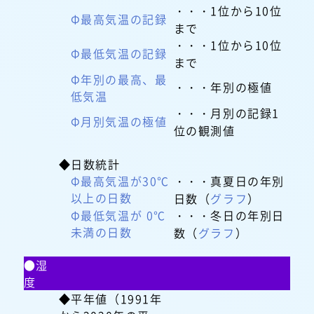
・・・1位から10位
Φ最高気温の記録
まで
・・・1位から10位
Φ最低気温の記録
まで
Φ年別の最高、最
・・・年別の極値
低気温
・・・月別の記録1
Φ月別気温の極値
位の観測値
◆日数統計
Φ最高気温が30℃
・・・真夏日の年別
以上の日数
日数（
グラフ
）
Φ最低気温が 0℃
・・・冬日の年別日
未満の日数
数（
グラフ
）
●湿
度
◆平年値（1991年